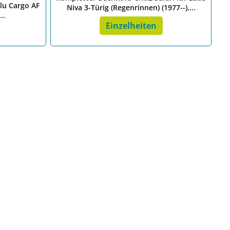
lu Cargo AF
Niva 3-Türig (Regenrinnen) (1977--),...
..
Einzelheiten