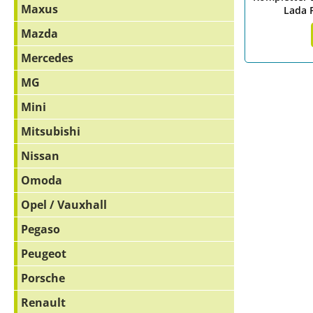
Maxus
Lada P
Mazda
Mercedes
MG
Mini
Mitsubishi
Nissan
Omoda
Opel / Vauxhall
Pegaso
Peugeot
Porsche
Renault