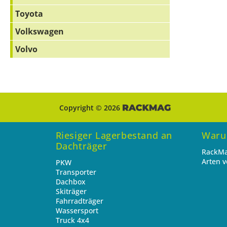
Toyota
Volkswagen
Volvo
Copyright © 2026
Riesiger Lagerbestand an
Waru
Dachträger
RackMa
Arten 
PKW
Transporter
Dachbox
Skiträger
Fahrradträger
Wassersport
Truck 4x4