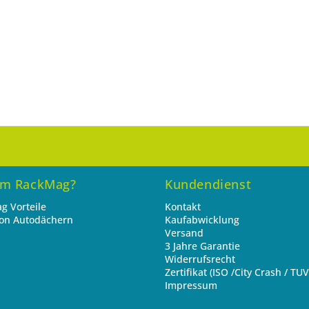
m RackMag?
Kundendienst
g Vorteile
Kontakt
von Autodächern
Kaufabwicklung
Versand
3 Jahre Garantie
Widerrufsrecht
Zertifikat (ISO /City Crash / TUV
Impressum