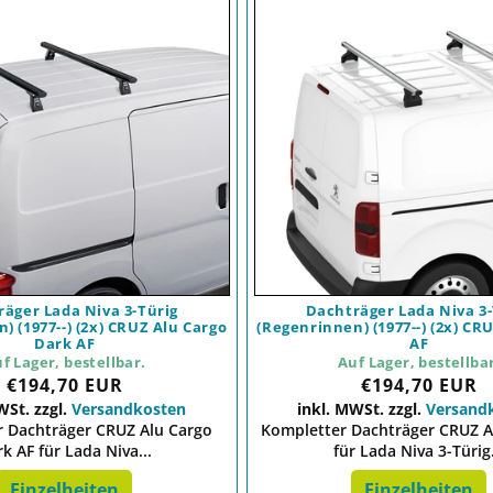
äger Lada Niva 3-Türig
Dachträger Lada Niva 3-
) (1977--) (2x) CRUZ Alu Cargo
(Regenrinnen) (1977--) (2x) CR
Dark AF
AF
f Lager, bestellbar.
Auf Lager, bestellba
Preis
Preis
€194,70 EUR
€194,70 EUR
WSt. zzgl.
Versandkosten
inkl. MWSt. zzgl.
Versand
 Dachträger CRUZ Alu Cargo
Kompletter Dachträger CRUZ A
k AF für Lada Niva...
für Lada Niva 3-Türig.
Einzelheiten
Einzelheiten