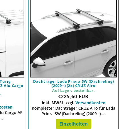
Türig
Dachträger Lada Priora SW (Dachreling)
UZ Alu Cargo
(2009--) (2x) CRUZ Airo
Auf Lager, bestellbar.
r.
Preis
€225,60 EUR
inkl. MWSt. zzgl.
Versandkosten
kosten
Kompletter Dachträger CRUZ Airo für Lada
lu Cargo AF
Priora SW (Dachreling) (2009--),...
..
Einzelheiten