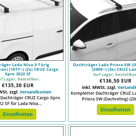
äger Lada Niva 3-Türig
Dachträger Lada Priora SW (D
en) (1977--) (2x) CRUZ Cargo
(2009--) (2x) CRUZ La
Xpro 2022 SF
Auf Lager, bestellba
f Lager, bestellbar.
Preis
€136,50 EUR
Preis
€135,30 EUR
inkl. MWSt. zzgl.
Versand
WSt. zzgl.
Versandkosten
Kompletter Dachträger CRUZ La
 Dachträger CRUZ Cargo Xpro
Priora SW (Dachreling) (2009
2 SF für Lada Niva...
Einzelheiten
Einzelheiten