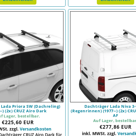
Lada Priora SW (Dachreling)
Dachträger Lada Niva 3-
--) (2x) CRUZ Airo Dark
(Regenrinnen) (1977--) (2x) CR
AF
f Lager, bestellbar.
Auf Lager, bestellba
Preis
€225,60 EUR
Preis
€277,86 EUR
WSt. zzgl.
Versandkosten
inkl. MWSt. zzgl.
Versand
Dachträger CRUZ Airo Dark für