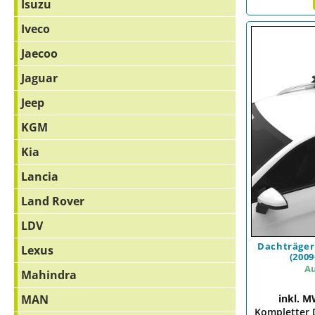
Isuzu
Iveco
Jaecoo
Jaguar
Jeep
KGM
Kia
Lancia
Land Rover
LDV
Dachträger 
Lexus
(2009
Au
Mahindra
inkl. M
MAN
Kompletter 