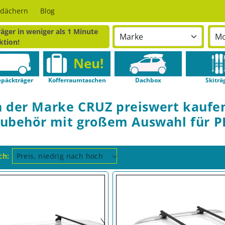
odächern
Blog
äger in weniger als 1 Minute
ktion!
Neu!
päckträger
Kofferraumtaschen
Dachbox
Skiträ
on der Marke CRUZ preiswert kaufe
Zubehör mit großem Auswahl für P
ch: