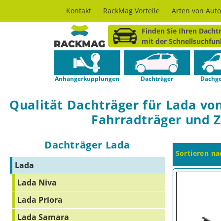
Kontakt
RackMag Vorteile
Arten von Aut
irekt zum Inhalt
Finden Sie Ihren Dachtr
mit der Schnellsuchfun
Anhängerkupplungen
Dachträger
Dachge
Qualität Dachträger für Lada v
Fahrradträger und 
Kategorie:
Dachträger Lada
Sortieren na
Lada
Lada Niva
Lada Priora
Lada Samara