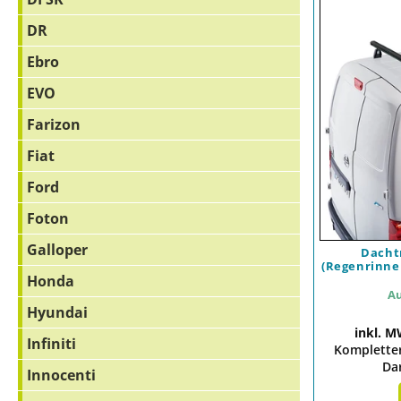
DR
Ebro
EVO
Farizon
Fiat
Ford
Foton
Galloper
Dachtr
(Regenrinnen
Honda
Au
Hyundai
inkl. M
Infiniti
Kompletter
Dar
Innocenti