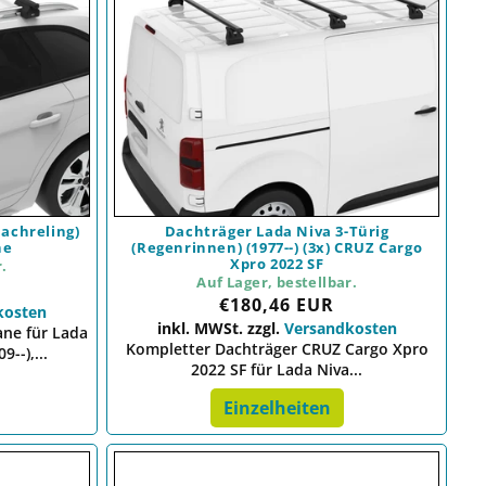
achreling)
Dachträger Lada Niva 3-Türig
ne
(Regenrinnen) (1977--) (3x) CRUZ Cargo
Xpro 2022 SF
r.
Auf Lager, bestellbar.
Preis
€180,46 EUR
kosten
inkl. MWSt. zzgl.
Versandkosten
ne für Lada
Kompletter Dachträger CRUZ Cargo Xpro
--),...
2022 SF für Lada Niva...
Einzelheiten