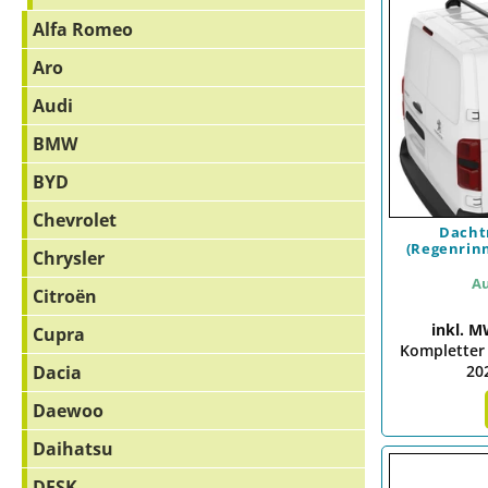
Alfa Romeo
Aro
Audi
BMW
BYD
Chevrolet
Dachtr
(Regenrinn
Chrysler
Au
Citroën
inkl. M
Cupra
Kompletter
Dacia
202
Daewoo
Daihatsu
DFSK