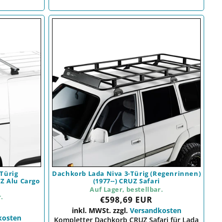
Türig
Dachkorb Lada Niva 3-Türig (Regenrinnen)
UZ Alu Cargo
(1977--) CRUZ Safari
Auf Lager, bestellbar.
r.
Preis
€598,69 EUR
inkl. MWSt. zzgl.
Versandkosten
kosten
Kompletter Dachkorb CRUZ Safari für Lada