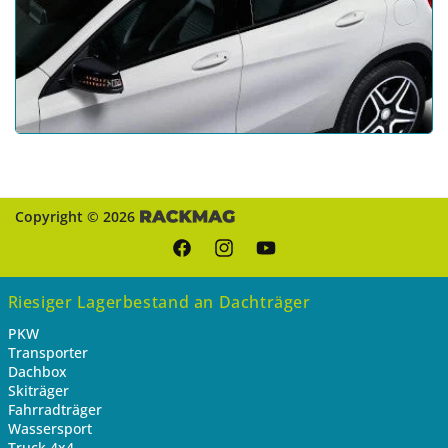
Copyright © 2026
Facebook
Instagram
YouTube
Riesiger Lagerbestand an Dachträger
PKW
Transporter
Dachbox
Skiträger
Fahrradträger
Wassersport
Truck 4x4